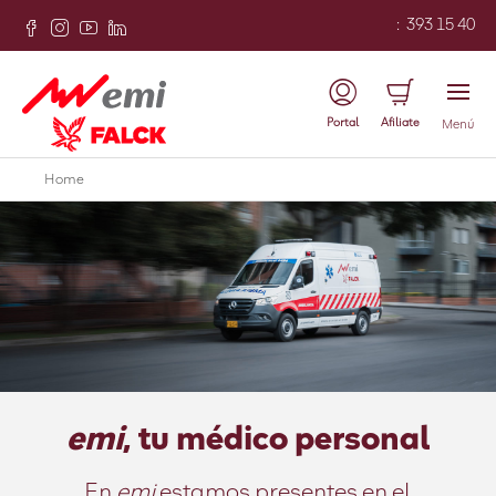
:
393 15 40
Portal
Afiliate
Menú
Home
emi
, tu médico personal
En
emi
estamos presentes en el